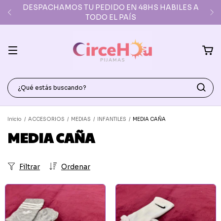
DESPACHAMOS TU PEDIDO EN 48HS HABILES A
TODO EL PAÍS
Inicio
/
ACCESORIOS
/
MEDIAS
/
INFANTILES
/
MEDIA CAÑA
MEDIA CAÑA
Filtrar
Ordenar