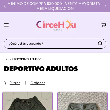
0.000 - VENTA MAYORISTA -
DEPOSITO PARA RETIROS
IQUIDACION
DE L A V 
Inicio
/
DEPORTIVO ADULTOS
DEPORTIVO ADULTOS
Filtrar
Ordenar