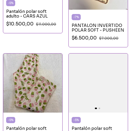
-
5
%
Pantalón polar soft
adulto - CARS AZUL
-
7
%
$10.500,00
$11.000,00
PANTALON INVERTIDO
POLAR SOFT - PUSHEEN
$6.500,00
$7.000,00
-
5
%
-
5
%
Pantalón polar soft
Pantalón polar soft