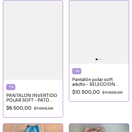
-
5
%
Pantalón polar soft
adulto - SELECCION
-
7
%
ARGENTINA CELESTE
$10.500,00
$11.000,00
PANTALON INVERTIDO
POLAR SOFT - PATO
LUCAS CUADRADOS
$6.500,00
$7.000,00