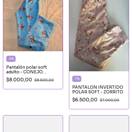
-
6
%
Pantalón polar soft
adulto - CONEJO
CELESTE
$8.000,00
-
7
%
$8.500,00
PANTALON INVERTIDO
POLAR SOFT - ZORRITO
$6.500,00
$7.000,00