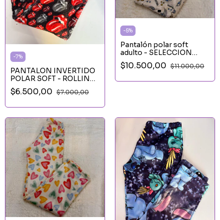
-
5
%
Pantalón polar soft
adulto - SELECCION
-
7
%
ARGENTINA
$10.500,00
$11.000,00
PANTALON INVERTIDO
POLAR SOFT - ROLLING
STONE
$6.500,00
$7.000,00