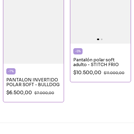
-
5
%
Pantalón polar soft
adulto - STITCH FRIO
$10.500,00
-
7
%
$11.000,00
PANTALON INVERTIDO
POLAR SOFT - BULLDOG
$6.500,00
$7.000,00