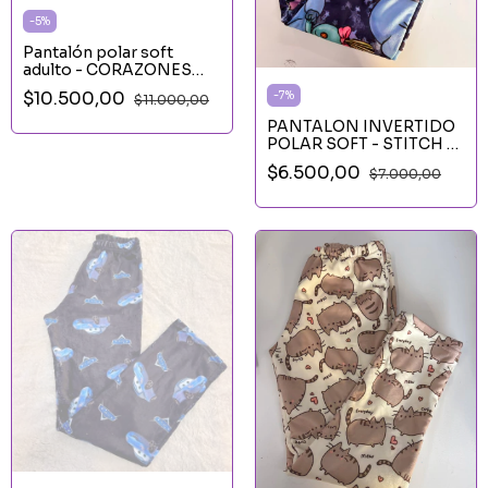
-
5
%
Pantalón polar soft
adulto - CORAZONES
COLORES
$10.500,00
-
7
%
$11.000,00
PANTALON INVERTIDO
POLAR SOFT - STITCH Y
TRAPO
$6.500,00
$7.000,00