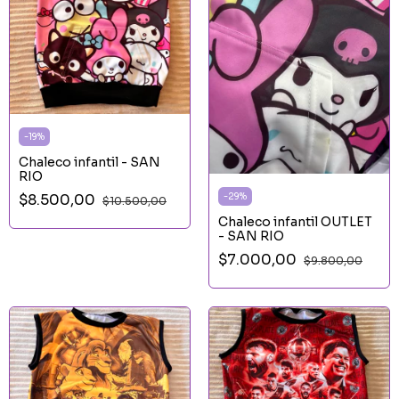
-
19
%
Chaleco infantil - SAN
RIO
$8.500,00
-
29
%
$10.500,00
Chaleco infantil OUTLET
- SAN RIO
$7.000,00
$9.800,00