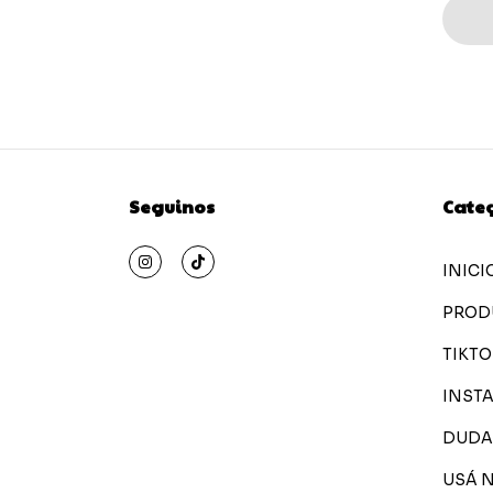
Seguinos
Cate
INICI
PROD
TIKTO
INST
DUDA
USÁ 