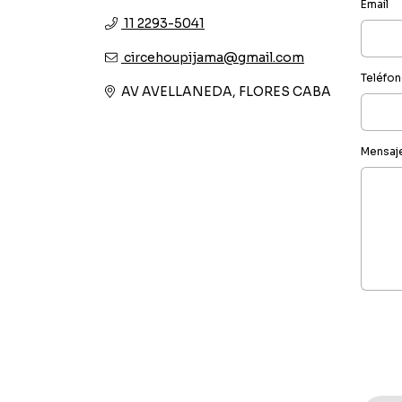
Email
11 2293-5041
circehoupijama@gmail.com
Teléfo
AV AVELLANEDA, FLORES CABA
Mensaj