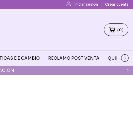
Iniciar sesión
|
Crear cuenta
(
0
)
TICAS DE CAMBIO
RECLAMO POST VENTA
QUIENES 
DACION