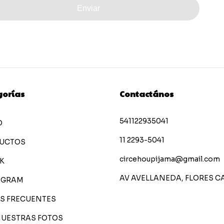
Enviar
gorías
Contactános
541122935041
O
11 2293-5041
UCTOS
circehoupijama@gmail.com
K
AV AVELLANEDA, FLORES C
AGRAM
S FRECUENTES
NUESTRAS FOTOS