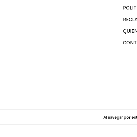
POLIT
RECL
QUIE
CONT
Copyright CirceHou - 20376071058 - 2026. Todos lo
Al navegar por es
Defensa de las y los consumidores. Para reclamos
ing