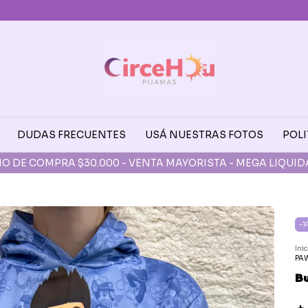
DUDAS FRECUENTES
USÁ NUESTRAS FOTOS
POLI
TO PARA RETIROS AV. AVELLANEDA (FLORES) DE L A V 10:30 
-
1
Ini
PA
Bu