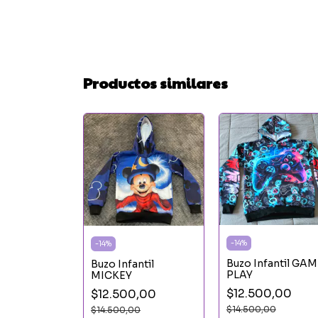
Productos similares
-
14
%
-
14
%
Buzo Infantil GA
Buzo Infantil
PLAY
MICKEY
antil BLUEY
$12.500,00
$12.500,00
0,00
$14.500,00
$14.500,00
00