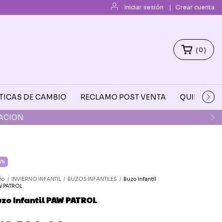
Iniciar sesión
|
Crear cuenta
(
0
)
TICAS DE CAMBIO
RECLAMO POST VENTA
QUIENES 
A 17:30
4
%
cio
/
INVIERNO INFANTIL
/
BUZOS INFANTILES
/
Buzo Infantil
W PATROL
zo Infantil PAW PATROL