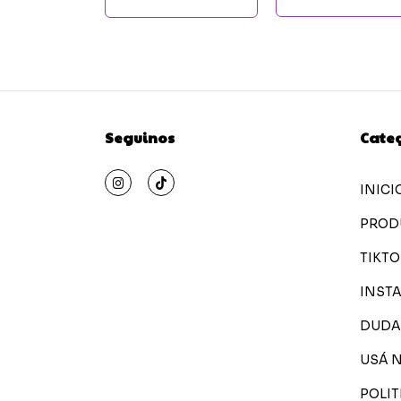
Seguinos
Cate
INICI
PROD
TIKTO
INST
DUDA
USÁ 
POLIT