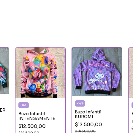
-
14
%
-
14
%
MER
Buzo Infantil
Buzo Infantil
KUROMI
INTENSAMENTE
$12.500,00
$12.500,00
$14.500,00
$14.500,00