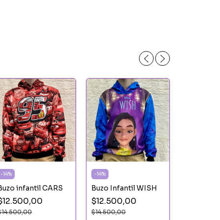
-
14
%
-
14
%
Buzo infantil CARS
Buzo Infantil WISH
-
14
%
$12.500,00
$12.500,00
Buzo infa
DRAGON 
$14.500,00
$14.500,00