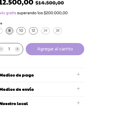
12.500,00
$14.500,00
vío gratis
superando los
$200.000,00
le
8
10
12
14
16
Medios de pago
Medios de envío
Nuestro local