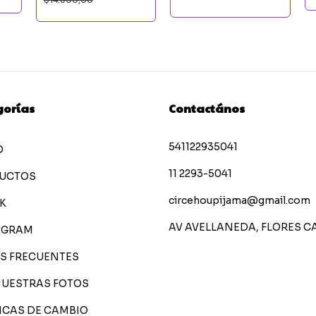
gorías
Contactános
541122935041
O
11 2293-5041
UCTOS
circehoupijama@gmail.com
K
AV AVELLANEDA, FLORES C
AGRAM
S FRECUENTES
NUESTRAS FOTOS
ICAS DE CAMBIO