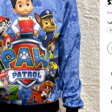
$
En
Tal
6