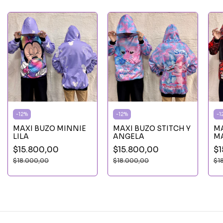
-
12
%
-
12
%
-
1
MAXI BUZO MINNIE
MAXI BUZO STITCH Y
MA
LILA
ANGELA
M
$15.800,00
$15.800,00
$1
$18.000,00
$18.000,00
$1