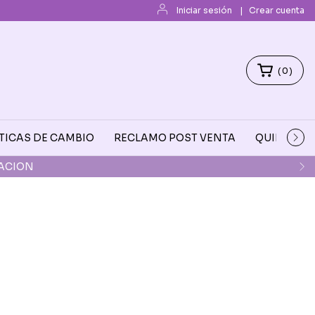
Iniciar sesión
|
Crear cuenta
(
0
)
TICAS DE CAMBIO
RECLAMO POST VENTA
QUIENES 
DACION