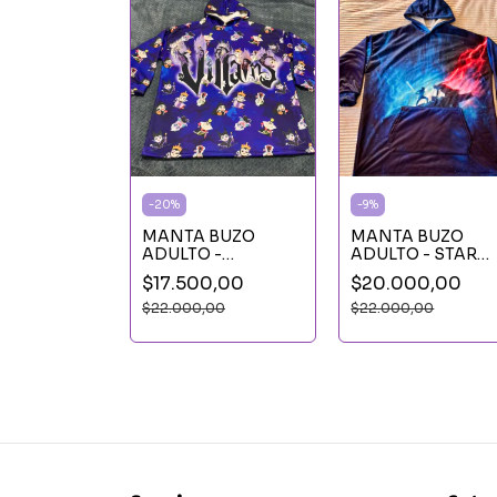
-
20
%
-
9
%
MANTA BUZO
MANTA BUZO
ADULTO -
ADULTO - STAR
VILLANOS
WARS
$17.500,00
$20.000,00
$22.000,00
$22.000,00