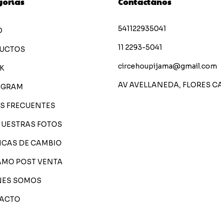
gorías
Contactános
541122935041
O
11 2293-5041
UCTOS
circehoupijama@gmail.com
K
AV AVELLANEDA, FLORES C
AGRAM
S FRECUENTES
NUESTRAS FOTOS
ICAS DE CAMBIO
AMO POST VENTA
NES SOMOS
ACTO