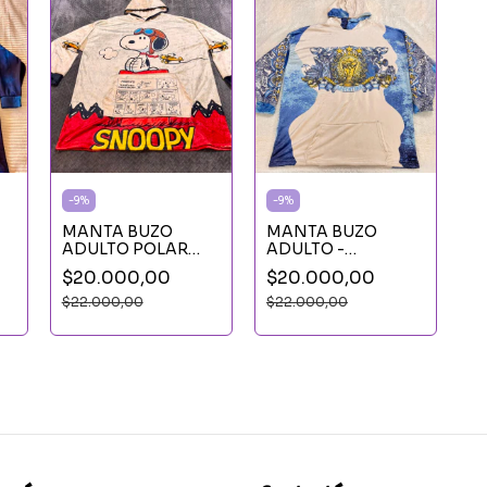
-
9
%
-
9
%
MANTA BUZO
MANTA BUZO
ADULTO POLAR
ADULTO -
SOFT - SNOOPY
ARGENTINA
$20.000,00
$20.000,00
PILOTO
SELECCION
$22.000,00
$22.000,00