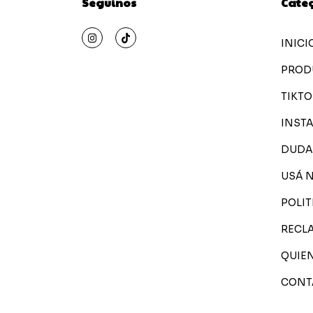
Seguinos
Cate
INICI
PROD
TIKTO
INST
DUDA
USÁ 
POLIT
RECL
QUIE
CONT