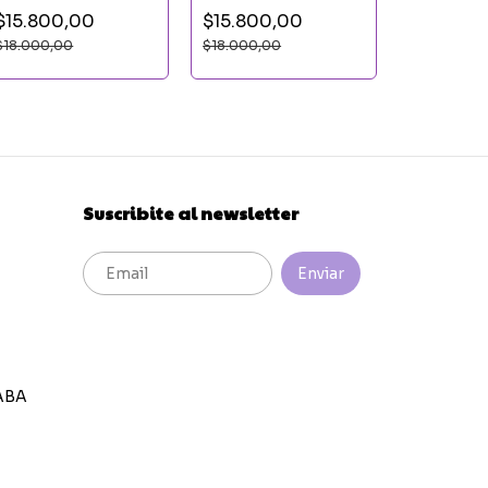
MAXI BU
$15.800,00
$15.800,00
POTTER
$18.000,00
$18.000,00
$15.800
$18.000,0
Suscribite al newsletter
ABA