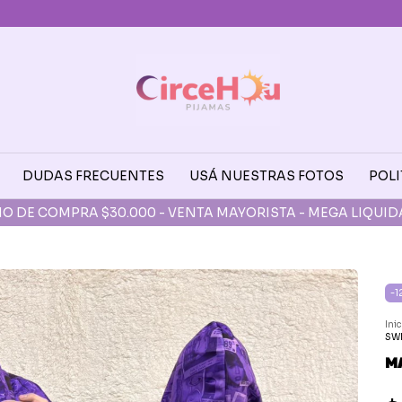
DUDAS FRECUENTES
USÁ NUESTRAS FOTOS
POLI
TO PARA RETIROS AV. AVELLANEDA (FLORES) DE L A V 10:30 
-
1
Ini
SWI
MA