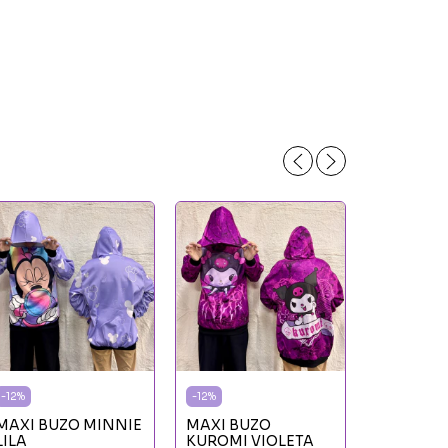
-
12
%
-
12
%
MAXI BUZO MINNIE
MAXI BUZO
-
12
%
LILA
KUROMI VIOLETA