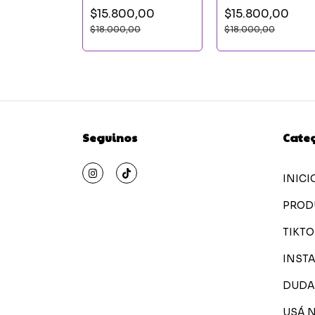
0,00
$15.800,00
$15.800,00
00
$18.000,00
$18.000,00
Seguinos
Cate
INICI
PROD
TIKTO
INST
DUDA
USÁ 