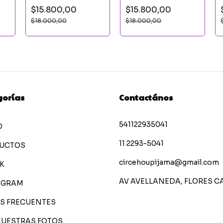
PERSONAJES
$15.800,00
$15.800,00
$18.000,00
$18.000,00
gorías
Contactános
541122935041
O
11 2293-5041
UCTOS
circehoupijama@gmail.com
K
AV AVELLANEDA, FLORES C
AGRAM
S FRECUENTES
NUESTRAS FOTOS