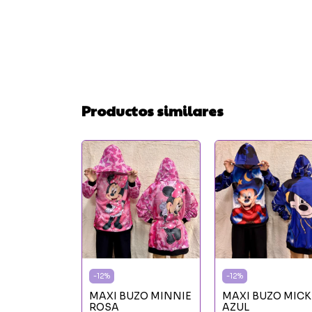
Productos similares
-
12
%
-
12
%
UZO STITCH
MAXI BUZO MINNIE
MAXI BUZO MICK
LA
ROSA
AZUL