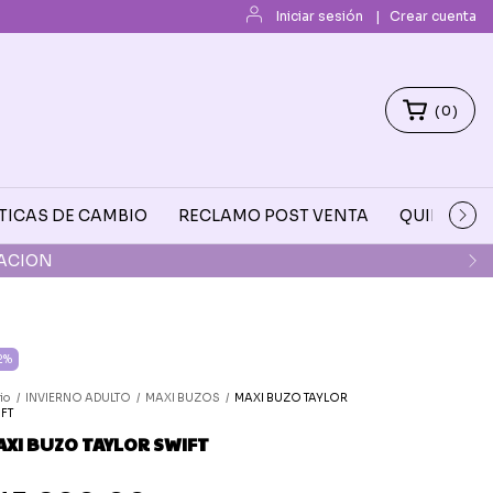
Iniciar sesión
|
Crear cuenta
(
0
)
TICAS DE CAMBIO
RECLAMO POST VENTA
QUIENES 
A 17:30
2
%
cio
/
INVIERNO ADULTO
/
MAXI BUZOS
/
MAXI BUZO TAYLOR
FT
XI BUZO TAYLOR SWIFT